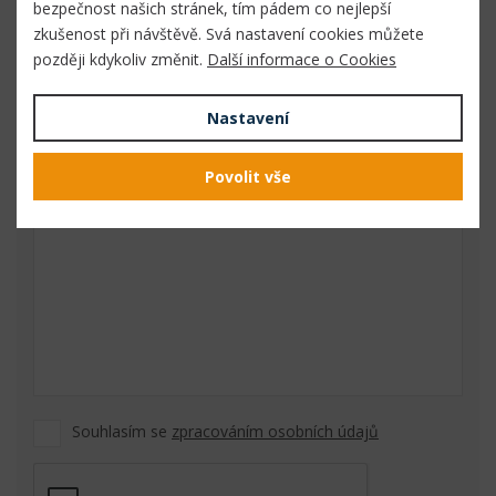
E-mailová adresa
*
bezpečnost našich stránek, tím pádem co nejlepší
zkušenost při návštěvě. Svá nastavení cookies můžete
později kdykoliv změnit.
Další informace o Cookies
Telefon
Nastavení
Povolit vše
Vaše zpráva
*
Souhlasím se
zpracováním osobních údajů